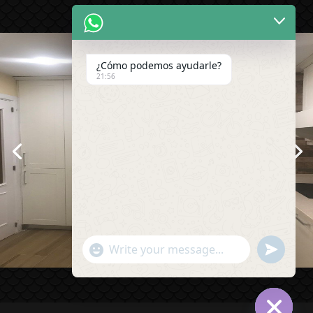
¿Cómo podemos ayudarle?
21:56
"+chaty_settings.lang.emoji_picker+"
undefined
WhatsApp
Message